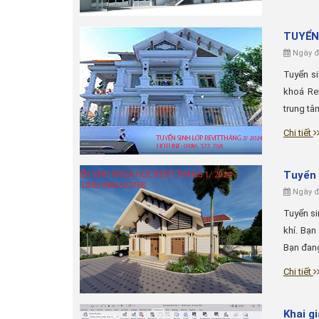
TUYỂN
Ngày đă
Tuyển si
khoá Rev
trung tâ
Chi tiết
Tuyển 
Ngày đă
Tuyển si
khí. Bạn
Bạn đang 
Chi tiết
Khai g