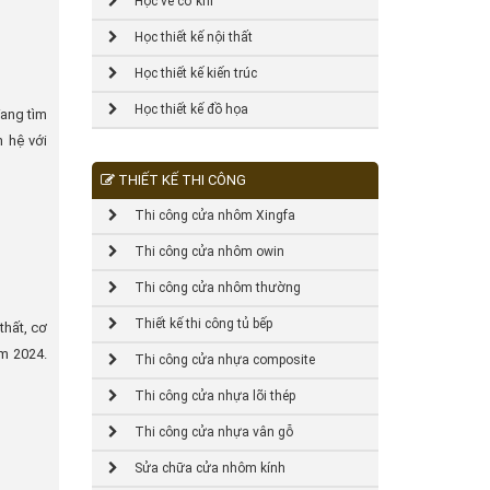
Học vẽ cơ khí
Học thiết kế nội thất
Học thiết kế kiến trúc
Học thiết kế đồ họa
đang tìm
n hệ với
THIẾT KẾ THI CÔNG
Thi công cửa nhôm Xingfa
Thi công cửa nhôm owin
Thi công cửa nhôm thường
Thiết kế thi công tủ bếp
thất, cơ
m 2024.
Thi công cửa nhựa composite
Thi công cửa nhựa lõi thép
Thi công cửa nhựa vân gỗ
Sửa chữa cửa nhôm kính