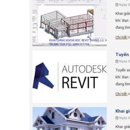
Ngày đă
Khai giả
khí. Bạn
đang tìm 
Chi tiết
Tuyển 
Ngày đă
Tuyển si
khí. Bạn
đang tìm 
Chi tiết
Khai g
Ngày đă
Khai giả