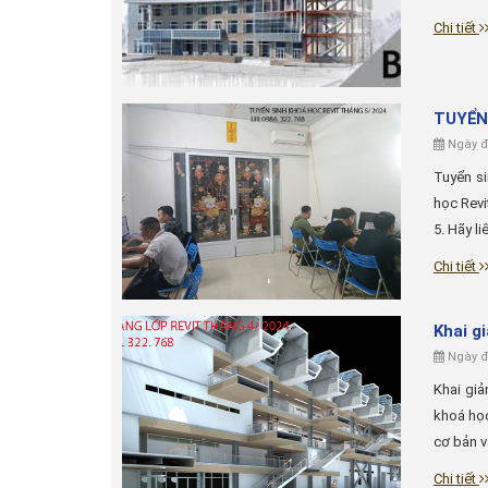
Chi tiết
TUYỂN
Ngày đă
Tuyển si
học Revi
5. Hãy li
Chi tiết
Khai g
Ngày đă
Khai giả
khoá học
cơ bản v
Chi tiết