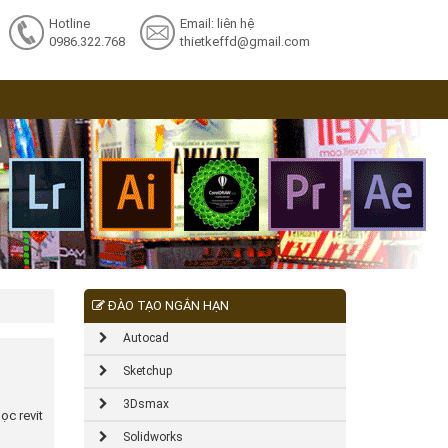
Hotline
Email: liên hệ
0986.322.768
thietkeffd@gmail.com
ĐÀO TẠO NGẮN HẠN
Autocad
Sketchup
3Dsmax
ọc revit
Solidworks