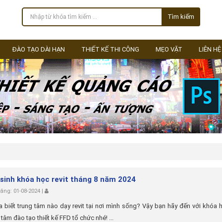
Tìm kiếm
ĐÀO TẠO DÀI HẠN
THIẾT KẾ THI CÔNG
MẸO VẶT
LIÊN HỆ
sinh khóa học revit tháng 8 năm 2024
ng: 01-08-2024 |
 biết trung tâm nào dạy revit tại nơi mình sống? Vậy bạn hãy đến với khóa h
 tâm đào tạo thiết kế FFD tổ chức nhé! ...