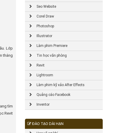
Seo Website
Corel Draw
Photoshop
Illustrator
Làm phim Premiere
đầu. Lớp
ín tháng
Tin học văn phòng
Revit
Lightroom
Làm phim kỹ xảo After Effects
Quảng cáo Facebook
Inventor
đang tìm
ọc Revit
ĐÀO TẠO DÀI HẠN