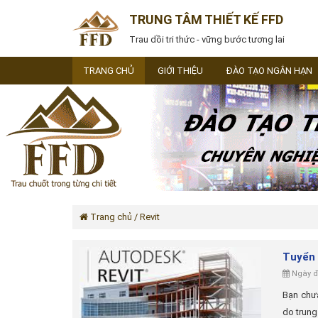
TRUNG TÂM THIẾT KẾ FFD
Trau dồi tri thức - vững bước tương lai
TRANG CHỦ
GIỚI THIỆU
ĐÀO TẠO NGẮN HẠN
Trang chủ
/ Revit
Tuyển 
Ngày đă
Bạn chưa
do trung