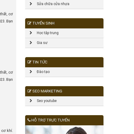
Sửa chữa cửa nhựa
thất, cơ
023. Bạn
TUYỂN SINH
Học tập trung
Gia sư
TIN TỨC
Đào tạo
thất, cơ
023. Bạn
SEO MARKETING
Seo youtube
HỖ TRỢ TRỰC TUYẾN
 cơ khí.