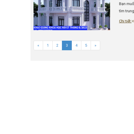
Bạn muốn
tìm trung
Chi tiết
«
1
2
3
4
5
»