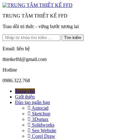
TRUNG TÂM THIẾT KẾ FFD
Trau dồi tri thức - vững bước tương lai
Tìm kiếm
Email: liên hệ
thietkeffd@gmail.com
Hotline
0986.322.768
Trang chủ
Giới thiệu
Đào tạo ngắn hạn
Autocad
Sketchup
3Dsmax
Solidworks
Seo Website
Corel Draw