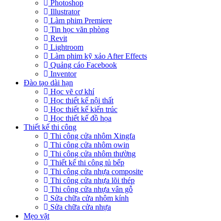
Photoshop
Illustrator
Làm phim Premiere
Tin học văn phòng
Revit
Lightroom
Làm phim kỹ xảo After Effects
Quảng cáo Facebook
Inventor
Đào tạo dài hạn
Học vẽ cơ khí
Học thiết kế nội thất
Học thiết kế kiến trúc
Học thiết kế đồ họa
Thiết kế thi công
Thi công cửa nhôm Xingfa
Thi công cửa nhôm owin
Thi công cửa nhôm thường
Thiết kế thi công tủ bếp
Thi công cửa nhựa composite
Thi công cửa nhựa lõi thép
Thi công cửa nhựa vân gỗ
Sửa chữa cửa nhôm kính
Sửa chữa cửa nhựa
Mẹo vặt