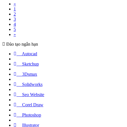
«
1
2
3
4
5
»
Đào tạo ngắn hạn
Autocad
Sketchup
3Dsmax
Solidworks
Seo Website
Corel Draw
Photoshop
Illustrator