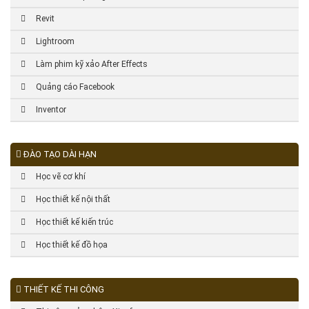
Revit
Lightroom
Làm phim kỹ xảo After Effects
Quảng cáo Facebook
Inventor
ĐÀO TẠO DÀI HẠN
Học vẽ cơ khí
Học thiết kế nội thất
Học thiết kế kiến trúc
Học thiết kế đồ họa
THIẾT KẾ THI CÔNG