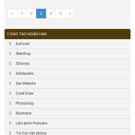
«
1
2
3
4
5
»
ĐÀO TẠO NGẮN HẠN
Autocad
Sketchup
3Dsmax
Solidworks
Seo Website
Corel Draw
Photoshop
Illustrator
Làm phim Premiere
Tin học văn phòng