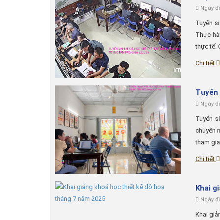
Ngày đă
Tuyển si
Thực hàn
thực tế. 
Chi tiết
Tuyển 
Ngày đă
Tuyển s
chuyên n
tham gia
Chi tiết
Khai g
Ngày đă
Khai giả