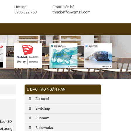
Hotline
Email: liên hệ
0986.322.768
thietkeffd@gmail.com
ĐÀO TẠO NGẮN HẠN
Autocad
Sketchup
3Dsmax
tạo 3D,
Solidworks
ới trung