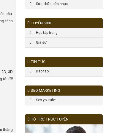
Sửa chữa cửa nhựa
yên sâu.
g trình
TUYỂN SINH
Học tập trung
Gia sư
TIN TỨC
Đào tạo
 2D, 3D
g tôi để
SEO MARKETING
Seo youtube
HỖ TRỢ TRỰC TUYẾN
ạn tháng