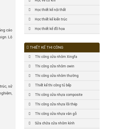
Học vẽ cơ khí
Học thiết kế nội thất
Học thiết kế kiến trúc
Học thiết kế đồ họa
uảng cáo
sign. Lộ
THIẾT KẾ THI CÔNG
Thi công cửa nhôm Xingfa
Thi công cửa nhôm owin
Thi công cửa nhôm thường
Thiết kế thi công tủ bếp
trúc, sử
 nghiệm,
Thi công cửa nhựa composite
Thi công cửa nhựa lõi thép
Thi công cửa nhựa vân gỗ
Sửa chữa cửa nhôm kính