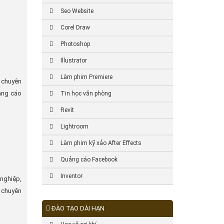
Seo Website
Corel Draw
Photoshop
Illustrator
Làm phim Premiere
 chuyên
ảng cáo
Tin học văn phòng
Revit
Lightroom
Làm phim kỹ xảo After Effects
Quảng cáo Facebook
Inventor
 nghiệp,
 chuyên
ĐÀO TẠO DÀI HẠN