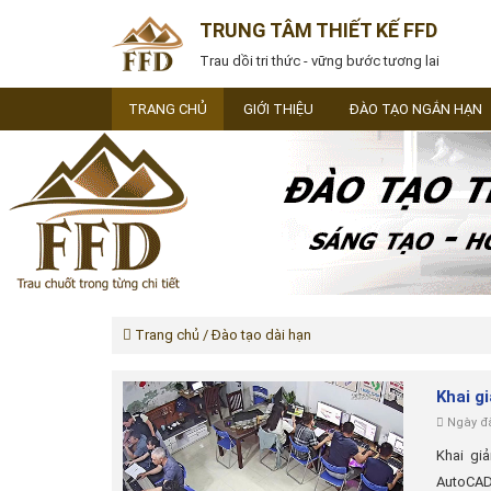
TRUNG TÂM THIẾT KẾ FFD
Trau dồi tri thức - vững bước tương lai
TRANG CHỦ
GIỚI THIỆU
ĐÀO TẠO NGẮN HẠN
Trang chủ
/ Đào tạo dài hạn
Khai g
Ngày đă
Khai gi
AutoCAD,