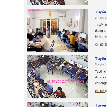
Tuyển 
Ngày đă
Tuyển si
tháng 8/
trình thự
Chi tiết
Tuyển 
Ngày đă
Tuyển si
dụng các
chương t
Chi tiết
Tuyển 