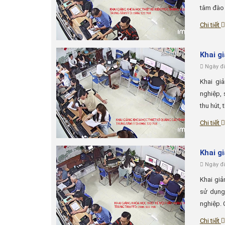
tâm đào 
Chi tiết
Khai g
Ngày đă
Khai gi
nghiệp, 
thu hút, 
Chi tiết
Khai g
Ngày đă
Khai giả
sử dụng
nghiệp. 
Chi tiết