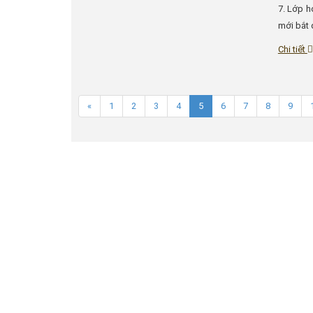
7. Lớp h
mới bắt đ
Chi tiết
«
1
2
3
4
5
6
7
8
9