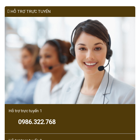
HỖ TRỢ TRỰC TUYẾN
Hỗ trợ trực tuyến 1
0986.322.768