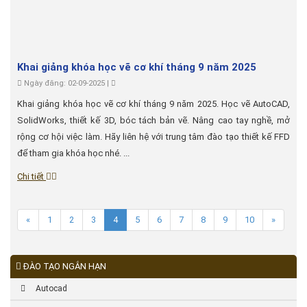
Khai giảng khóa học vẽ cơ khí tháng 9 năm 2025
Ngày đăng: 02-09-2025 |
Khai giảng khóa học vẽ cơ khí tháng 9 năm 2025. Học vẽ AutoCAD,
SolidWorks, thiết kế 3D, bóc tách bản vẽ. Nâng cao tay nghề, mở
rộng cơ hội việc làm. Hãy liên hệ với trung tâm đào tạo thiết kế FFD
để tham gia khóa học nhé. ...
Chi tiết
«
1
2
3
4
5
6
7
8
9
10
»
ĐÀO TẠO NGẮN HẠN
Autocad