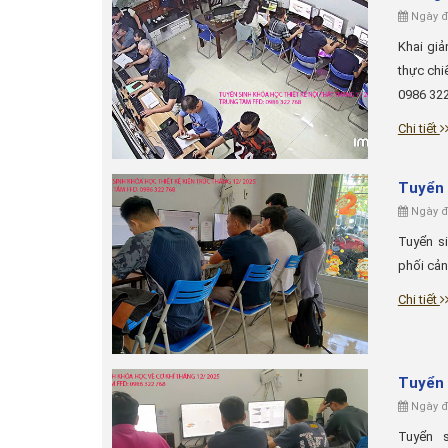
Ngày đă
Khai gi
thực chi
0986 322 
Chi tiết
Tuyển 
Ngày đă
Tuyển si
phối cản
Chi tiết
Tuyển 
Ngày đă
Tuyển 