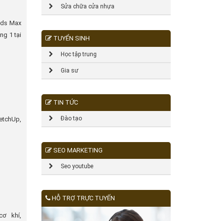
Sửa chữa cửa nhựa
3ds Max
ng 1 tại
TUYỂN SINH
Học tập trung
Gia sư
TIN TỨC
Đào tạo
etchUp,
SEO MARKETING
Seo youtube
HỖ TRỢ TRỰC TUYẾN
ơ khí,