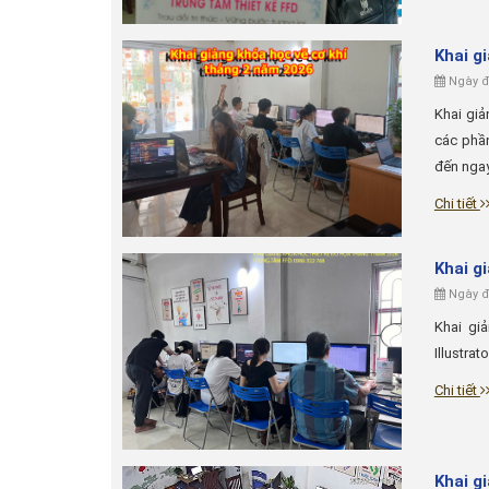
Khai g
Ngày đă
Khai giả
các phần
đến ngay
Chi tiết
Khai g
Ngày đă
Khai gi
Illustra
Chi tiết
Khai g