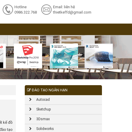
Hotline
Email: liên hệ
0986.322.768
thietkeffd@gmail.com
ĐÀO TẠO NGẮN HẠN
Autocad
Sketchup
3Dsmax
ết kế đồ
Solidworks
 đào tạo