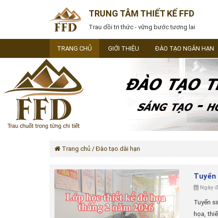
TRUNG TÂM THIẾT KẾ FFD
Trau dồi tri thức - vững bước tương lai
TRANG CHỦ
GIỚI THIỆU
ĐÀO TẠO NGẮN HẠN
Trang chủ
/ Đào tạo dài hạn
Tuyển 
Ngày đă
Tuyển si
họa, thi