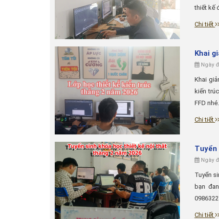
thiết kế 
Chi tiết
Khai g
Ngày đă
Khai giả
kiến trú
FFD nhé.
Chi tiết
Tuyển 
Ngày đă
Tuyển si
bạn đan
09863227
Chi tiết