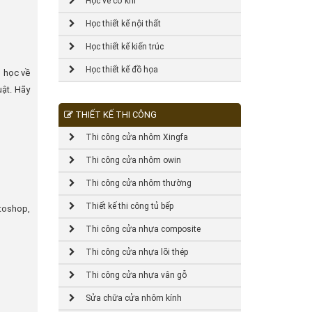
Học vẽ cơ khí
Học thiết kế nội thất
Học thiết kế kiến trúc
Học thiết kế đồ họa
p học về
uật. Hãy
THIẾT KẾ THI CÔNG
Thi công cửa nhôm Xingfa
Thi công cửa nhôm owin
Thi công cửa nhôm thường
Thiết kế thi công tủ bếp
toshop,
Thi công cửa nhựa composite
Thi công cửa nhựa lõi thép
Thi công cửa nhựa vân gỗ
Sửa chữa cửa nhôm kính