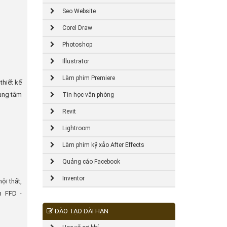
Seo Website
Corel Draw
Photoshop
Illustrator
Làm phim Premiere
thiết kế
rung tâm
Tin học văn phòng
Revit
Lightroom
Làm phim kỹ xảo After Effects
Quảng cáo Facebook
Inventor
ội thất,
m FFD -
ĐÀO TẠO DÀI HẠN