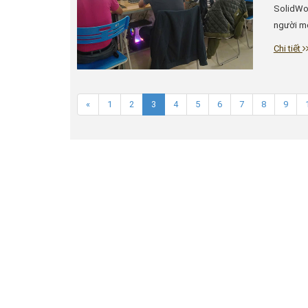
SolidWor
người mớ
Chi tiết
«
1
2
3
4
5
6
7
8
9