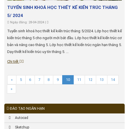
TUYỂN SINH KHOÁ HỌC THIẾT KẾ KIẾN TRÚC THÁNG
5/ 2024
Ngày đăng: 28-04-2024 |
Tuyển sinh khoá học thiết kế kiến trúc tháng 5/2024. Lớp học thiết kế
kiến trúc tháng 5 cho người mới bắt đầu. Lớp học thiết kế kiến trúc cơ
bản và nâng cao tháng 5. Lớp học thiết kế kiến trúc ngắn hạn tháng 5.
Dạy thiết kế kiến trúc uy tín tháng 5. ...
Chi tiết
«
5
6
7
8
9
10
11
12
13
14
»
ĐÀO TẠO NGẮN HẠN
Autocad
Sketchup