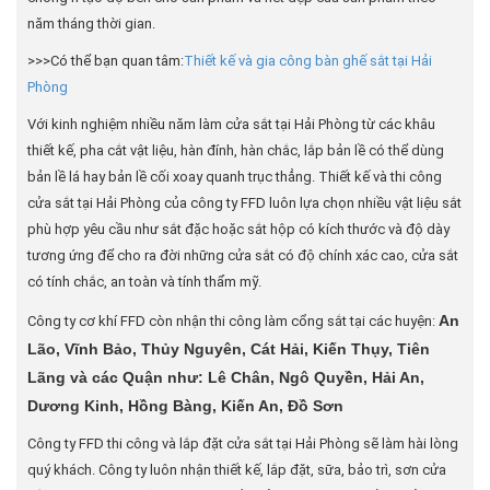
năm tháng thời gian.
>>>Có thể bạn quan tâm:
Thiết kế và gia công bàn ghế sắt tại Hải
Phòng
Với kinh nghiệm nhiều năm làm cửa sắt tại Hải Phòng từ các khâu
thiết kế, pha cắt vật liệu, hàn đính, hàn chắc, lắp bản lề có thể dùng
bản lề lá hay bản lề cối xoay quanh trục thẳng. Thiết kế và thi công
cửa sắt tại Hải Phòng của công ty FFD luôn lựa chọn nhiều vật liệu sắt
phù hợp yêu cầu như sắt đặc hoặc sắt hộp có kích thước và độ dày
tương ứng để cho ra đời những cửa sắt có độ chính xác cao, cửa sắt
có tính chắc, an toàn và tính thẩm mỹ.
An
Công ty cơ khí FFD còn nhận thi công làm cổng sắt tại các huyện:
Lão, Vĩnh Bảo, Thủy Nguyên, Cát Hải, Kiến Thụy, Tiên
Lãng và các Quận như: Lê Chân, Ngô Quyền, Hải An,
Dương Kinh, Hồng Bàng, Kiến An, Đồ Sơn
Công ty FFD thi công và lắp đặt cửa sắt tại Hải Phòng sẽ làm hài lòng
quý khách. Công ty luôn nhận thiết kế, lắp đặt, sữa, bảo trì, sơn cửa