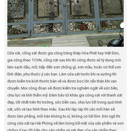
Cửa sắt, cổng sắt được gia công bằng thép Hòa Phát hay Việt Đức,
gia công theo TCVN, cổng sắt sau khi thi công được xử lý dung môi
làm sạch dầu, mỡ, tiếp đến sơn chống gỉ, sơn mầu, hoặc có thể sơn
tĩnh điện, phụ thuộc ý các bạn. Làm cửa sắt trước khi ra xưởng thì
được kiểm tra kích thước bản vẽ và được bọc lót cẩn thận khi vạn
chuyển. Mọi công đoạn sẽ được kiểm tra nghiêm ngặt về sức bền,
chịu lực và tính thẩm mỹ. Đảm bảo từ khâu gia công sắt với thanh sắt
đẹp, tốt nhất trên thị trường, sức bền cao, chịu lực tốt trong quá trình
cắt, uốn và tạo hình theo mẫu. Sau khi lắp rắp thì các mối hàn sẽ
được làm phẳng, mối hàn không bị sỉ, không có bề lõm. Đội ngũ thi
công cửa sắt tại Hải Phòng sẽ làm bóng bề mặt của sản phẩm và son
chống rỉ tạo độ bền cho sản phẩm và nét đẹp của sản phẩm theo