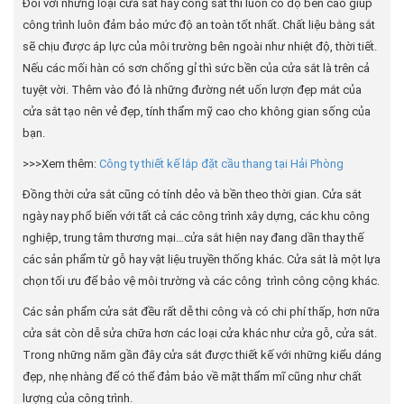
Đối với những loại cửa sắt hay cổng sắt thì luôn có độ bền cao giúp
công trình luôn đảm bảo mức độ an toàn tốt nhất. Chất liệu bằng sắt
sẽ chịu được áp lực của môi trường bên ngoài như nhiệt độ, thời tiết.
Nếu các mối hàn có sơn chống gỉ thì sức bền của cửa sắt là trên cả
tuyệt vời. Thêm vào đó là những đường nét uốn lượn đẹp mắt của
cửa sắt tạo nên vẻ đẹp, tính thẩm mỹ cao cho không gian sống của
bạn.
>>>Xem thêm:
Công ty thiết kế lắp đặt cầu thang tại Hải Phòng
Đồng thời cửa sắt cũng có tính dẻo và bền theo thời gian. Cửa sắt
ngày nay phổ biến với tất cả các công trình xây dựng, các khu công
nghiệp, trung tâm thương mại…cửa sắt hiện nay đang dần thay thế
các sản phẩm từ gỗ hay vật liệu truyền thống khác. Cửa sắt là một lựa
chọn tối ưu để bảo vệ môi trường và các công trình công cộng khác.
Các sản phẩm cửa sắt đều rất dễ thi công và có chi phí thấp, hơn nữa
cửa sắt còn dễ sửa chữa hơn các loại cửa khác như cửa gỗ, cửa sắt.
Trong những năm gần đây cửa sắt được thiết kế với những kiểu dáng
đẹp, nhẹ nhàng để có thể đảm bảo về mặt thẩm mĩ cũng như chất
lượng của công trình.