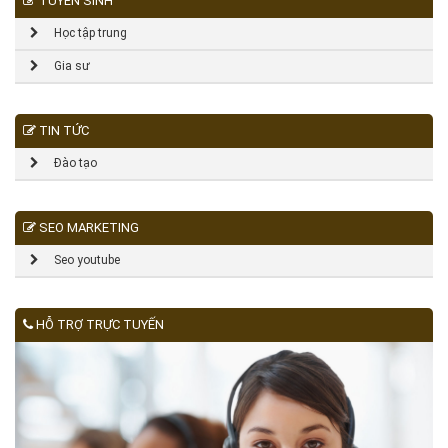
TUYỂN SINH
Học tập trung
Gia sư
TIN TỨC
Đào tạo
SEO MARKETING
Seo youtube
HỖ TRỢ TRỰC TUYẾN