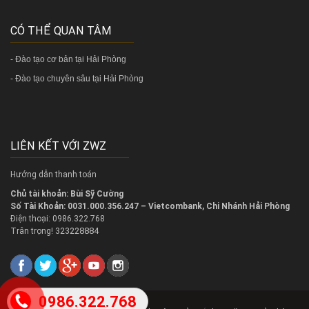
CÓ THỂ QUAN TÂM
-
Đào tạo cơ bản tại Hải Phòng
-
Đào tạo chuyên sâu tại Hải Phòng
LIÊN KẾT VỚI ZWZ
Hướng dẫn thanh toán
Chủ tài khoản: Bùi Sỹ Cường
Số Tài Khoản: 0031.000.356.247 – Vietcombank, Chi Nhánh Hải Phòng
Điện thoại: 0986.322.768
323228884
Trân trọng!
0986.322.768
2018 @
Copy right